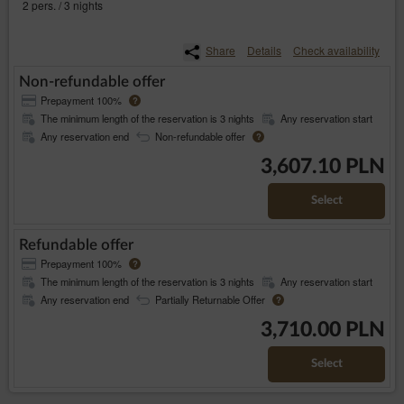
2 pers. / 3 nights
Close
Share
Details
Check availability
Non-refundable offer
Prepayment 100%
?
The minimum length of the reservation is 3 nights
Any reservation start
Any reservation end
Non-refundable offer
?
3,607.10 PLN
Select
Refundable offer
Prepayment 100%
?
The minimum length of the reservation is 3 nights
Any reservation start
Any reservation end
Partially Returnable Offer
?
3,710.00 PLN
Select