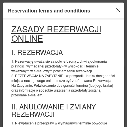
Harmony Apartments
Reservation terms and conditions
Menu
BEGINNING
END
ZASADY REZERWACJI
15
18
AUGUST
AUGUST
ONLINE
2026
2026
NUMBER OF GUESTS
I. REZERWACJA
2
FILTERS
1. Rezerwację uważa się za potwierdzoną z chwilą dokonania
płatności wymaganej przedpłaty - w wysokości i terminie
wskazanym w e-mailowym potwierdzeniu rezerwacji.
2. REZERWACJA NA ZAPYTANIE - w przypadku braku dostępności
miejsca noclegowego online może być zaoferowana Rezerwacja
Na Zapytanie. Potwierdzenie dostępności terminu (lub jego braku)
oraz informacje o sposobie uiszczenia przedpłaty zostaną
przesłane e-mailem.
II. ANULOWANIE I ZMIANY
REZERWACJI
1. Niewpłacenie przedpłaty w wymaganym terminie powoduje