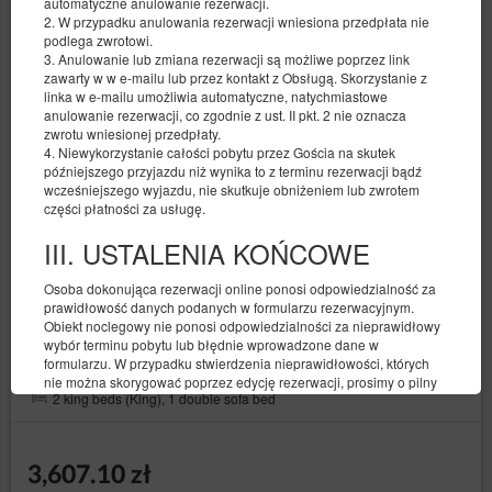
automatyczne anulowanie rezerwacji.
2. W przypadku anulowania rezerwacji wniesiona przedpłata nie
podlega zwrotowi.
3. Anulowanie lub zmiana rezerwacji są możliwe poprzez link
zawarty w w e-mailu lub przez kontakt z Obsługą. Skorzystanie z
linka w e-mailu umożliwia automatyczne, natychmiastowe
anulowanie rezerwacji, co zgodnie z ust. II pkt. 2 nie oznacza
zwrotu wniesionej przedpłaty.
4. Niewykorzystanie całości pobytu przez Gościa na skutek
późniejszego przyjazdu niż wynika to z terminu rezerwacji bądź
wcześniejszego wyjazdu, nie skutkuje obniżeniem lub zwrotem
części płatności za usługę.
III. USTALENIA KOŃCOWE
Osoba dokonująca rezerwacji online ponosi odpowiedzialność za
Bau Harmony
prawidłowość danych podanych w formularzu rezerwacyjnym.
Obiekt noclegowy nie ponosi odpowiedzialności za nieprawidłowy
Available number: 1
wybór terminu pobytu lub błędnie wprowadzone dane w
formularzu. W przypadku stwierdzenia nieprawidłowości, których
2
6 pers. + 1
area 70,00 m
2 bedrooms
nie można skorygować poprzez edycję rezerwacji, prosimy o pilny
2 king beds (King), 1 double sofa bed
kontakt z Recepcją.
Dane kontaktowe dostępne są w zakładce „Kontakt”, w górnej
części kalendarza rezerwacji oraz w e-mailach.
3,607.10 zł