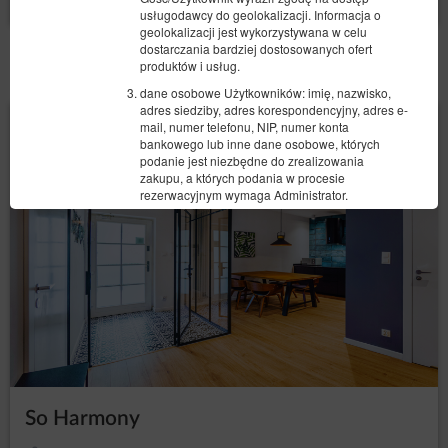
usługodawcy do geolokalizacji. Informacja o
geolokalizacji jest wykorzystywana w celu
dostarczania bardziej dostosowanych ofert
POZOSTAŁE OFERTY
produktów i usług.
dane osobowe Użytkowników: imię, nazwisko,
adres siedziby, adres korespondencyjny, adres e-
mail, numer telefonu, NIP, numer konta
bankowego lub inne dane osobowe, których
podanie jest niezbędne do zrealizowania
zakupu, a których podania w procesie
rezerwacyjnym wymaga Administrator.
Informacje te nie zawierają danych dotyczących
tożsamości Gości/Użytkowników, lecz w połączeniu z
innymi informacjami mogą stanowić dane osobowe i w
związku z tym Administrator obejmuje je pełną
ochroną przysługującą na gruncie RODO.
Dane te są przetwarzane zgodnie z art. 6 ust. 1 lit. b
RODO, w celu realizacji usługi, tj. umowy o
świadczenie usług drogą elektroniczną zgodnie z
Regulaminem oraz zgodnie z art. 6 ust. 1 lit. a RODO,
w związku z wyrażeniem zgody na stosowanie
określonych plików cookies lub innych podobnych
So Harmony
technologii, wyrażonych przez odpowiednie
ustawienia przeglądarki internetowej zgodnie z