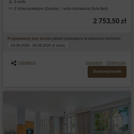
6 osób
Prawem telekomunikacyjnym lub w związku
z wyrażeniem zgody na geolokalizację. Dane są
2 łóżka podwójne (Double), 1 sofa rozkładana (Sofa Bed)
przetwarzane do czasu zakończenia korzystania przez
Gościa/Użytkownika z Serwisu.
2 753,50 zł
Administrator zobowiązuje się podjąć wszelkie środki
wymagane na mocy art. 32 RODO, tj, uwzględniając
stan wiedzy technicznej, koszt wdrażania oraz
(obiekt niedostępny w wybranym terminie):
Proponowany inny termin
charakter, zakres i cele przetwarzania oraz ryzyko
23.08.2026 - 26.08.2026 (3 noce)
naruszenia praw lub wolności osób fizycznych o
różnym prawdopodobieństwie wystąpienia i wadze,
Administrator wdraża odpowiednie środki techniczne i
organizacyjne, aby zapewnić stopień bezpieczeństwa
Udostępnij
Szczegóły
Dostępność
odpowiadający temu ryzyku.
Dostosuj termin
Działania marketingowe administratora
Na stronie Serwisu Administrator danych może zamieszczać
informacje marketingowe o swoich produktach lub
usługach. Wyświetlanie tych treści jest dokonywane przez
Administratora danych zgodnie z art. 6 ust.1 lit. f RODO, tj.
zgodnie z prawnie uzasadnionym interesem Administratora
danych polegającym na publikacji treści związanych ze
świadczonymi usługami oraz treści promocyjnych akcji, w
które Administrator danych jest zaangażowany.
Jednocześnie działanie to nie narusza praw i wolności
Gości/Użytkowników, Goście/Użytkownicy spodziewają się