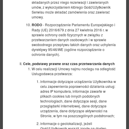
2 osoby / 3 noce
składanych przez niego rezerwacji i zawieranych
umów, z wykorzystaniem którego Gość/Użytkownik
Serwisu może składać zamówienia oraz zawierać
Udostępnij
Szczegóły
Dostępność
umowy.
- Rozporządzenie Parlamentu Europejskiego i
RODO
Oferta bezzwrotna
Rady (UE) 2016/679 z dnia 27 kwietnia 2016 r. w
Przedpłata 100%
?
sprawie ochrony osób fizycznych w związku z
Wymagana minimalna długość rezerwacji to 3 doby
przetwarzaniem danych osobowych i w sprawie
Dowolny początek rezerwacji
Dowolny koniec rezerwacji
swobodnego przepływu takich danych oraz uchylenia
Oferta bezzwrotna
dyrektywy 95/46/WE (ogólne rozporządzenie o
?
ochronie danych).
3 607,10 PLN
Cele, podstawy prawne oraz czas przetwarzania danych
W celu realizacji Umowy najmu noclegu na odległość
Wybierz
Usługodawca przetwarza:
informacje dotyczące urządzenia Użytkownika w
Oferta zwrotna
celu zapewnienia poprawności działania usług:
Przedpłata 100%
?
adres IP komputera, informacje zawarte w
Wymagana minimalna długość rezerwacji to 3 doby
plikach cookies lub innych podobnych
technologiach, dane dotyczące sesji, dane
Dowolny początek rezerwacji
Dowolny koniec rezerwacji
przeglądarki internetowej, dane dotyczące
Oferta częściowo zwrotna
?
urządzenia, dane dotyczące aktywności na
Stronie, w tym na poszczególnych podstronach;
3 710,00 PLN
informacje o geolokalizacji, jeżeli
Wybierz
Gość/Użytkownik wyraził zgodę na dostęp