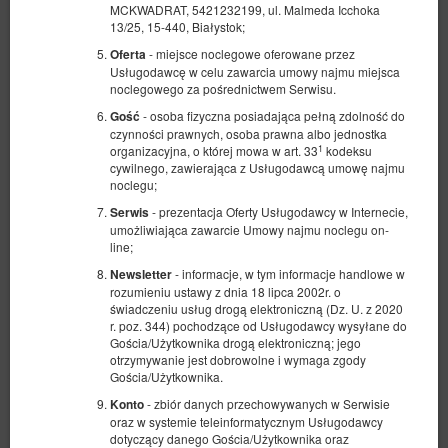
MCKWADRAT, 5421232199, ul. Malmeda Icchoka
13/25, 15-440, Białystok;
- miejsce noclegowe oferowane przez
Oferta
Usługodawcę w celu zawarcia umowy najmu miejsca
noclegowego za pośrednictwem Serwisu.
- osoba fizyczna posiadająca pełną zdolność do
Gość
czynności prawnych, osoba prawna albo jednostka
1
organizacyjna, o której mowa w art. 33
kodeksu
cywilnego, zawierająca z Usługodawcą umowę najmu
noclegu;
- prezentacja Oferty Usługodawcy w Internecie,
Serwis
umożliwiająca zawarcie Umowy najmu noclegu on-
line;
- informacje, w tym informacje handlowe w
Newsletter
Bau Harmony
rozumieniu ustawy z dnia 18 lipca 2002r. o
świadczeniu usług drogą elektroniczną (Dz. U. z 2020
Dostępna liczba: 1
r. poz. 344) pochodzące od Usługodawcy wysyłane do
2
6 osób + 1
pow. 70,00 m
2 sypialnie
Gościa/Użytkownika drogą elektroniczną; jego
otrzymywanie jest dobrowolne i wymaga zgody
2 bardzo duże łóżka podwójne (King), 1 sofa rozkładana (Sofa Bed)
Gościa/Użytkownika.
- zbiór danych przechowywanych w Serwisie
Konto
oraz w systemie teleinformatycznym Usługodawcy
3 607,10 zł
dotyczący danego Gościa/Użytkownika oraz