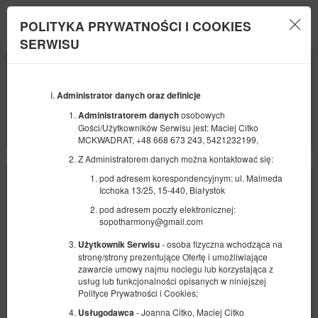
Harmony Apartments
POLITYKA PRYWATNOŚCI I COOKIES
Menu
SERWISU
POCZĄTEK
KONIEC
15
18
SIERPNIA
SIERPNIA
2026
2026
Administrator danych oraz definicje
LICZBA OSÓB
osobowych
Administratorem danych
2
FILTRY
Gości/Użytkowników Serwisu jest: Maciej Citko
MCKWADRAT, +48 668 673 243, 5421232199,
Z Administratorem danych można kontaktować się:
pod adresem korespondencyjnym: ul. Malmeda
Icchoka 13/25, 15-440, Białystok
pod adresem poczty elektronicznej:
sopotharmony@gmail.com
- osoba fizyczna wchodząca na
Użytkownik Serwisu
stronę/strony prezentujące Ofertę i umożliwiające
zawarcie umowy najmu noclegu lub korzystająca z
usług lub funkcjonalności opisanych w niniejszej
Polityce Prywatności i Cookies;
- Joanna Citko, Maciej Citko
Usługodawca